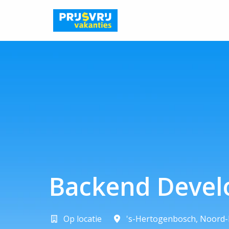
Overslaan
naar
Homepagina
content
Backend Devel
Op locatie
's-Hertogenbosch
,
Noord-