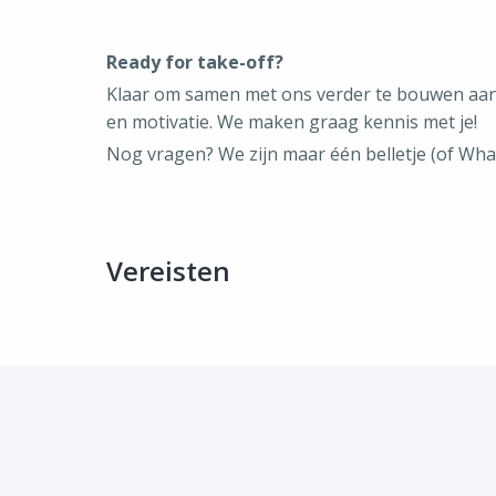
Ready for take-off?
Klaar om samen met ons verder te bouwen aan e
en motivatie. We maken graag kennis met je!
Nog vragen? We zijn maar één belletje (of Whats
Vereisten
Op locatie
's-Hertogenbosch
,
Noord-Brabant
,