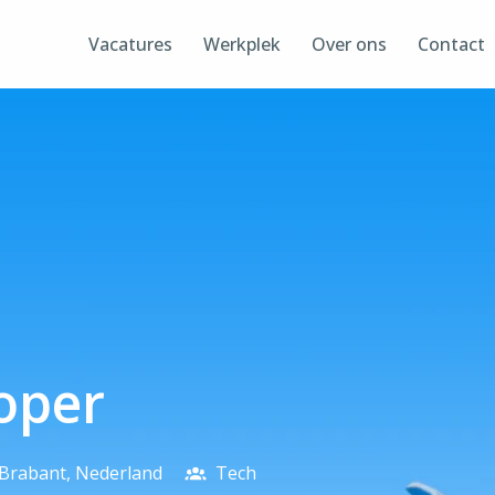
Vacatures
Werkplek
Over ons
Contact
oper
Brabant
,
Nederland
Tech